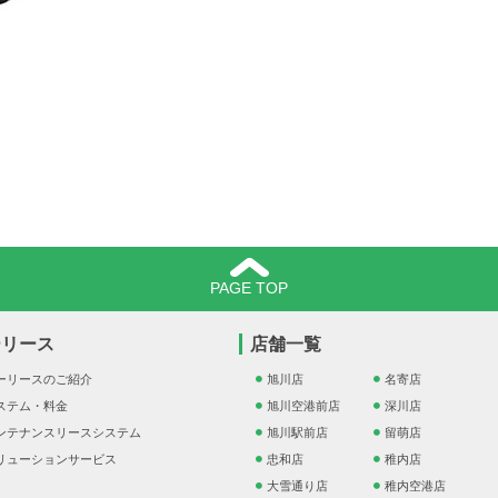
PAGE TOP
ーリース
店舗一覧
ーリースのご紹介
旭川店
名寄店
ステム・料金
旭川空港前店
深川店
ンテナンスリースシステム
旭川駅前店
留萌店
リューションサービス
忠和店
稚内店
大雪通り店
稚内空港店