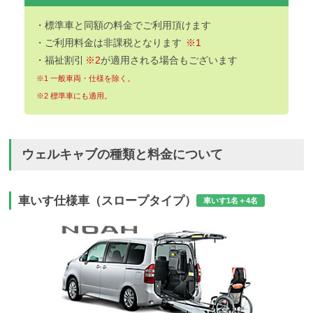
・標準車と同額の料金でご利用頂けます
・ご利用料金は非課税となります
※1
・福祉割引
※2
が適用される場合もございます
※1 一般車両・仕様を除く。
※2 標準車にも適用。
ウェルキャブの種類と料金について
車いす仕様車（スロープタイプ）
車いす1名＋4名