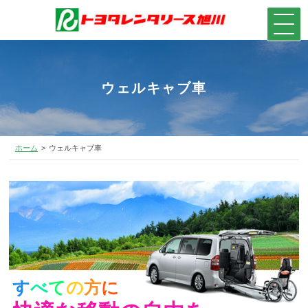
ウェルキャブ車
ホーム
ウェルキャブ車
す
べ
て
の
方
に