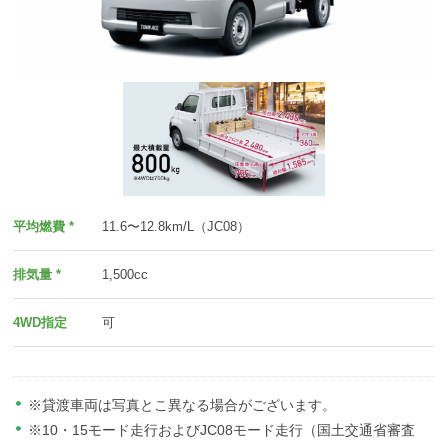
平均燃費 *
11.6〜12.8km/L（JC08）
排気量 *
1,500cc
4WD指定
可
※貸渡車両は写真とこ異なる場合がございます。
※10・15モード走行およびJC08モード走行（国土交通省審査