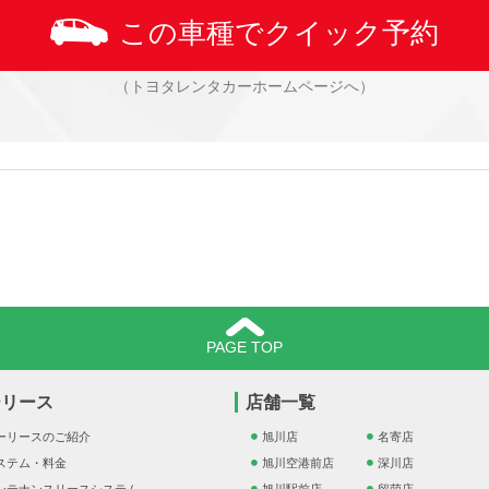
この車種でクイック予約
（トヨタレンタカーホームページへ）
PAGE TOP
ーリース
店舗一覧
ーリースのご紹介
旭川店
名寄店
ステム・料金
旭川空港前店
深川店
ンテナンスリースシステム
旭川駅前店
留萌店