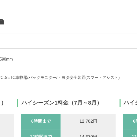
1,590mm
/CD/ETC車載器/バックモニター/トヨタ安全装置(スマートアシスト)
月）
ハイシーズン1料金（7月～8月）
ハイ
6時間まで
12,782円
6
12時間まで
14,630円
1