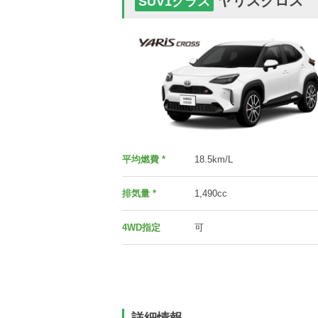
ヤリスクロス
SUV1クラス
平均燃費 *
18.5km/L
排気量 *
1,490cc
4WD指定
可
詳細情報