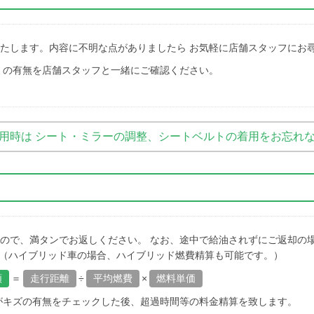
たします。内容に不明な点がありましたら お気軽に店舗スタッフにお
ミの有無を店舗スタッフと一緒にご確認ください。
用時は シート・ミラーの調整、シートベルトの着用をお忘れ
ので、満タンでお返しください。 なお、途中で給油されずにご返却の
（ハイブリッド車の場合、ハイブリッド燃費精算も可能です。）
額
＝
走行距離
÷
平均燃費
×
燃料単価
がキズの有無をチェックした後、超過時間等の料金精算を致します。