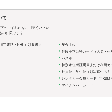
いて
以下のいずれかをご用意ください。
ものに限ります
固定電話・NHK）領収書※
年金手帳
住民基本台帳カード（氏名・生
パスポート
特別永住者証明書または在留カ
社員証・学生証（顔写真付のも
レンタカー会員カード（TRBM
マイナンバーカード