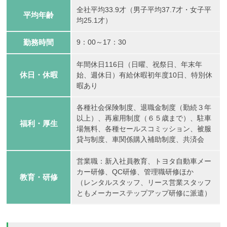
全社平均33.9才（男子平均37.7才・女子平
平均年齢
均25.1才）
勤務時間
9：00～17：30
年間休日116日（日曜、祝祭日、年末年
休日・休暇
始、週休日）有給休暇初年度10日、特別休
暇あり
各種社会保険制度、退職金制度（勤続３年
以上）、再雇用制度（６５歳まで）、駐車
福利・厚生
場無料、各種セールスコミッション、被服
貸与制度、車関係購入補助制度、共済会
営業職：新入社員教育、トヨタ自動車メー
カー研修、QC研修、管理職研修ほか
教育・研修
（レンタルスタッフ、リース営業スタッフ
ともメーカーステップアップ研修に派遣）