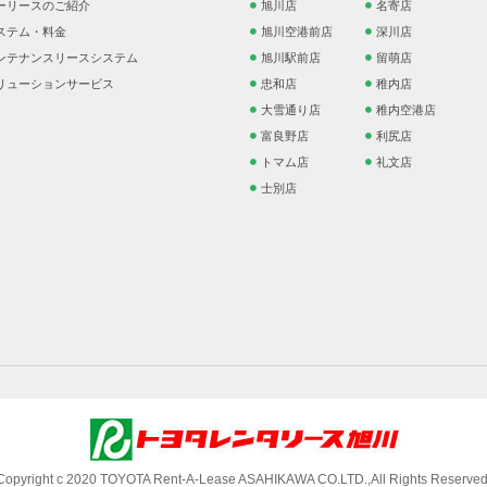
ーリースのご紹介
旭川店
名寄店
ステム・料金
旭川空港前店
深川店
ンテナンスリースシステム
旭川駅前店
留萌店
リューションサービス
忠和店
稚内店
大雪通り店
稚内空港店
富良野店
利尻店
トマム店
礼文店
士別店
Copyright c 2020 TOYOTA Rent-A-Lease ASAHIKAWA CO.LTD.,All Rights Reserved