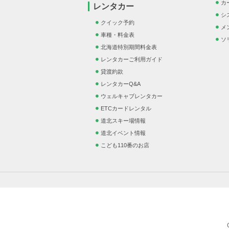
カ
レンタカー
シ
クイック予約
メ
車種・料金表
ソ
北海道特別期間料金表
レンタカーご利用ガイド
貸渡約款
レンタカーQ&A
ウェルキャブレンタカー
ETCカードレンタル
道北スキー場情報
道北イベント情報
こども110番のお店