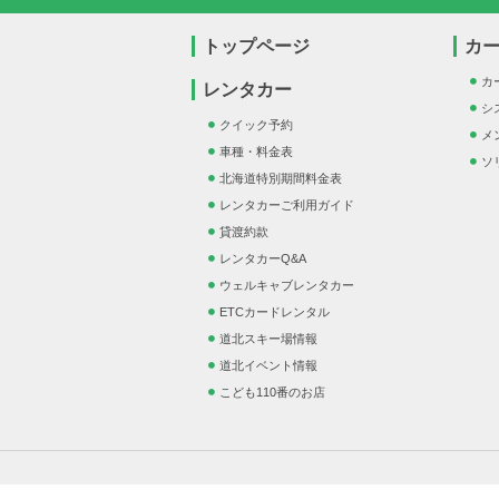
トップページ
カ
カ
レンタカー
シ
クイック予約
メ
車種・料金表
ソ
北海道特別期間料金表
レンタカーご利用ガイド
貸渡約款
レンタカーQ&A
ウェルキャブレンタカー
ETCカードレンタル
道北スキー場情報
道北イベント情報
こども110番のお店