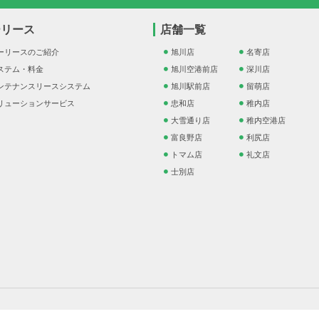
ーリース
店舗一覧
ーリースのご紹介
旭川店
名寄店
ステム・料金
旭川空港前店
深川店
ンテナンスリースシステム
旭川駅前店
留萌店
リューションサービス
忠和店
稚内店
大雪通り店
稚内空港店
富良野店
利尻店
トマム店
礼文店
士別店