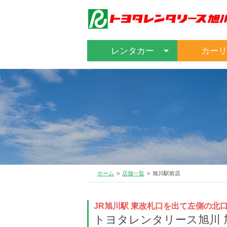
レンタカー
カーリ
ホーム
店舗一覧
旭川駅前店
JR旭川駅 東改札口を出て左側の北
トヨタレンタリース旭川 