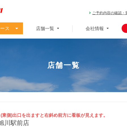
ご予約内容の確認・
ース
店舗一覧
会社情報
店舗一覧
口(東側)出口を出ますと右斜め前方に看板が見えます。
旭川駅前店