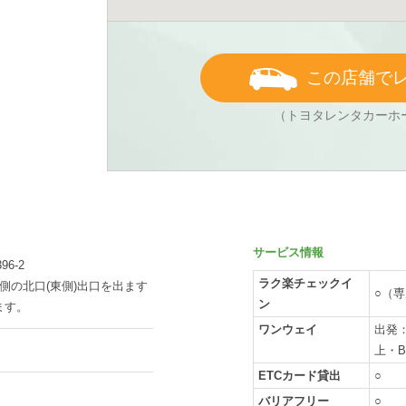
この店舗で
（トヨタレンタカーホ
サービス情報
96-2
ラク楽チェックイ
側の北口(東側)出口を出ます
○（
ン
ます。
ワンウェイ
出発
上・
ETCカード貸出
○
バリアフリー
○